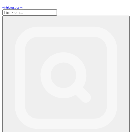
vinhlong.dcs.vn