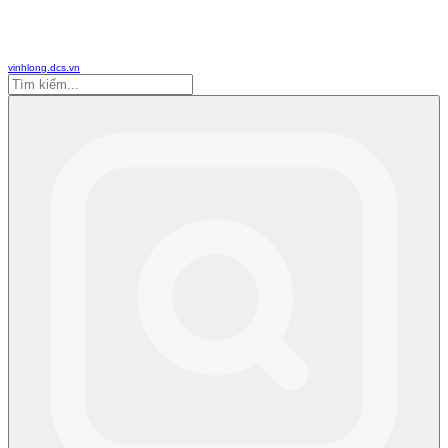
vinhlong.dcs.vn