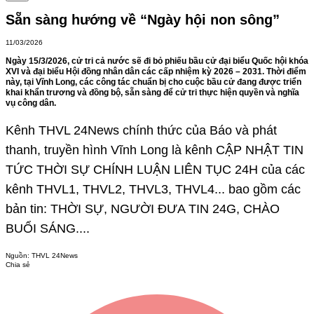
Sẵn sàng hướng về “Ngày hội non sông”
11/03/2026
Ngày 15/3/2026, cử tri cả nước sẽ đi bỏ phiếu bầu cử đại biểu Quốc hội khóa
XVI và đại biểu Hội đồng nhân dân các cấp nhiệm kỳ 2026 – 2031. Thời điểm
này, tại Vĩnh Long, các công tác chuẩn bị cho cuộc bầu cử đang được triển
khai khẩn trương và đồng bộ, sẵn sàng để cử tri thực hiện quyền và nghĩa
vụ công dân.
Kênh THVL 24News chính thức của Báo và phát
thanh, truyền hình Vĩnh Long là kênh CẬP NHẬT TIN
TỨC THỜI SỰ CHÍNH LUẬN LIÊN TỤC 24H của các
kênh THVL1, THVL2, THVL3, THVL4... bao gồm các
bản tin: THỜI SỰ, NGƯỜI ĐƯA TIN 24G, CHÀO
BUỔI SÁNG....
Nguồn:
THVL 24News
Chia sẻ