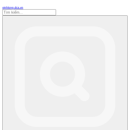
vinhlong.dcs.vn