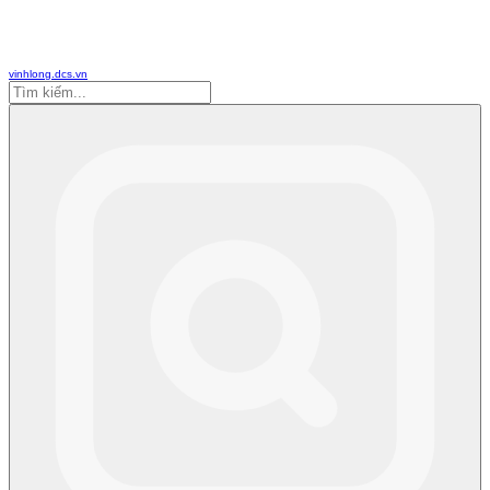
vinhlong.dcs.vn