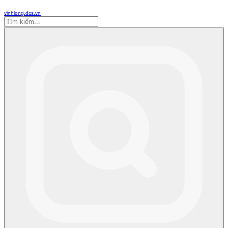
vinhlong.dcs.vn