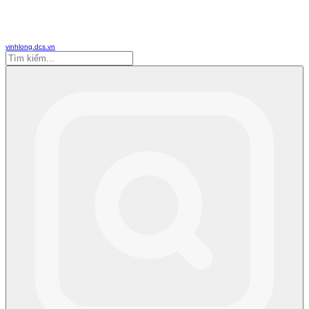
vinhlong.dcs.vn