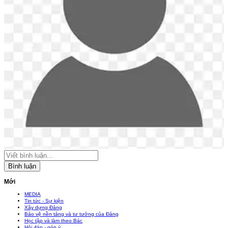
Bình luận
Mới
MEDIA
Tin tức - Sự kiện
Xây dựng Đảng
Bảo vệ nền tảng và tư tưởng của Đảng
Học tập và làm theo Bác
Hỏi đáp - góp ý