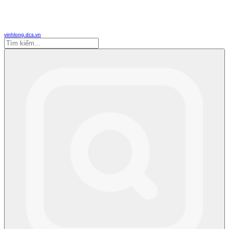
vinhlong.dcs.vn