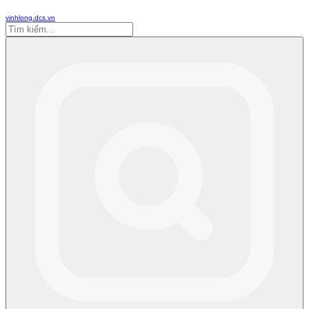
vinhlong.dcs.vn