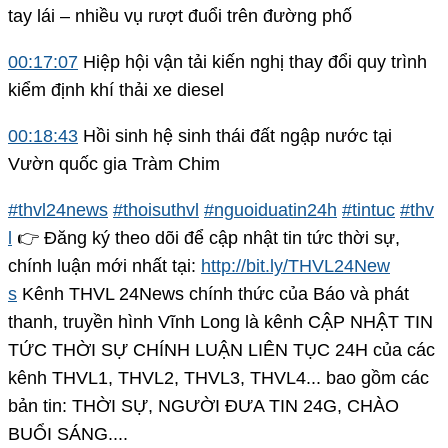
tay lái – nhiều vụ rượt đuổi trên đường phố
00:17:07
Hiệp hội vận tải kiến nghị thay đổi quy trình
kiểm định khí thải xe diesel
00:18:43
Hồi sinh hệ sinh thái đất ngập nước tại
Vườn quốc gia Tràm Chim
#thvl24news
#thoisuthvl
#nguoiduatin24h
#tintuc
#thv
l
👉 Đăng ký theo dõi để cập nhật tin tức thời sự,
chính luận mới nhất tại:
http://bit.ly/THVL24New
s
Kênh THVL 24News chính thức của Báo và phát
thanh, truyền hình Vĩnh Long là kênh CẬP NHẬT TIN
TỨC THỜI SỰ CHÍNH LUẬN LIÊN TỤC 24H của các
kênh THVL1, THVL2, THVL3, THVL4... bao gồm các
bản tin: THỜI SỰ, NGƯỜI ĐƯA TIN 24G, CHÀO
BUỔI SÁNG....