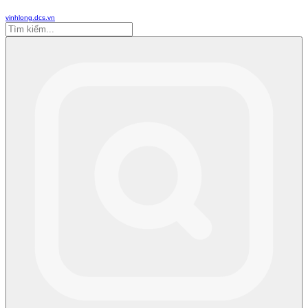
vinhlong.dcs.vn