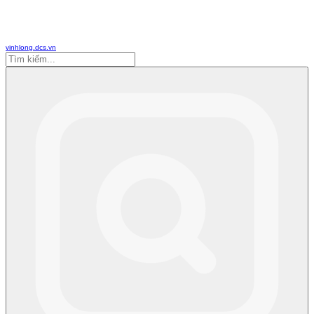
vinhlong.dcs.vn