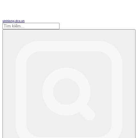
vinhlong.dcs.vn