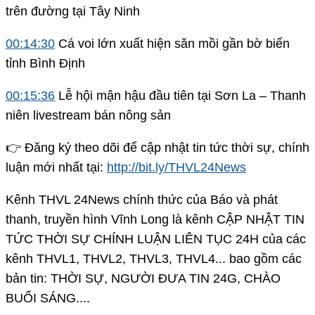
trên đường tại Tây Ninh
00:14:30
Cá voi lớn xuất hiện săn mồi gần bờ biển
tỉnh Bình Định
00:15:36
Lễ hội mận hậu đầu tiên tại Sơn La – Thanh
niên livestream bán nông sản
👉 Đăng ký theo dõi để cập nhật tin tức thời sự, chính
luận mới nhất tại:
http://bit.ly/THVL24News
Kênh THVL 24News chính thức của Báo và phát
thanh, truyền hình Vĩnh Long là kênh CẬP NHẬT TIN
TỨC THỜI SỰ CHÍNH LUẬN LIÊN TỤC 24H của các
kênh THVL1, THVL2, THVL3, THVL4... bao gồm các
bản tin: THỜI SỰ, NGƯỜI ĐƯA TIN 24G, CHÀO
BUỔI SÁNG....