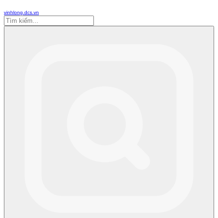
vinhlong.dcs.vn