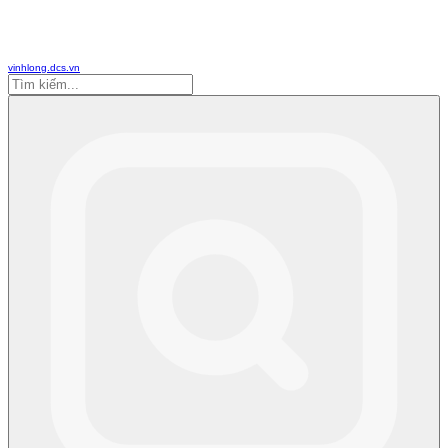
vinhlong.dcs.vn