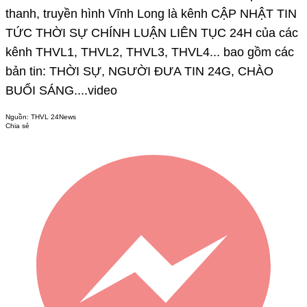
thanh, truyền hình Vĩnh Long là kênh CẬP NHẬT TIN
TỨC THỜI SỰ CHÍNH LUẬN LIÊN TỤC 24H của các
kênh THVL1, THVL2, THVL3, THVL4... bao gồm các
bản tin: THỜI SỰ, NGƯỜI ĐƯA TIN 24G, CHÀO
BUỔI SÁNG....video
Nguồn:
THVL 24News
Chia sẻ