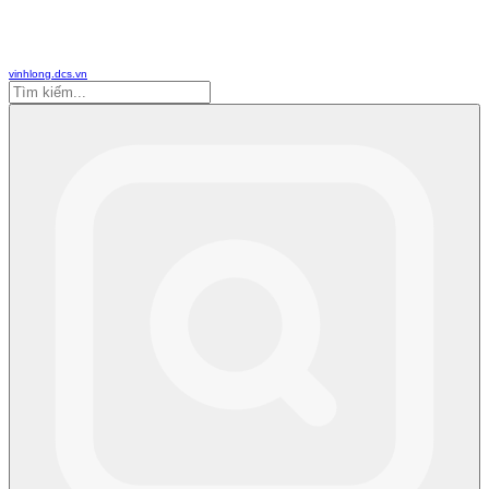
vinhlong.dcs.vn