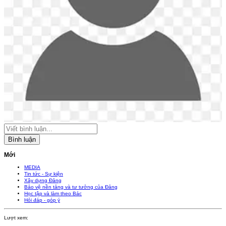
Bình luận
Mới
MEDIA
Tin tức - Sự kiện
Xây dựng Đảng
Bảo vệ nền tảng và tư tưởng của Đảng
Học tập và làm theo Bác
Hỏi đáp - góp ý
Lượt xem: