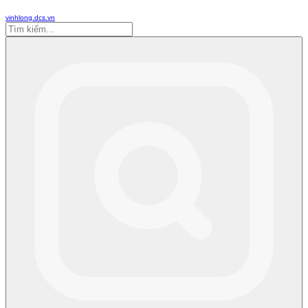
vinhlong.dcs.vn