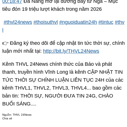
00:18:47
Đà Nẵng mở lại đường bay từ Nga – Mục
tiêu đón 19 triệu lượt khách trong năm 2026
#thvl24news
#thoisuthvl
#nguoiduatin24h
#tintuc
#thv
l
👉 Đăng ký theo dõi để cập nhật tin tức thời sự, chính
luận mới nhất tại:
http://bit.ly/THVL24News
Kênh THVL 24News chính thức của Báo và phát
thanh, truyền hình Vĩnh Long là kênh CẬP NHẬT TIN
TỨC THỜI SỰ CHÍNH LUẬN LIÊN TỤC 24H của các
kênh THVL1, THVL2, THVL3, THVL4... bao gồm các
bản tin: THỜI SỰ, NGƯỜI ĐƯA TIN 24G, CHÀO
BUỔI SÁNG....
Nguồn:
THVL 24News
Chia sẻ