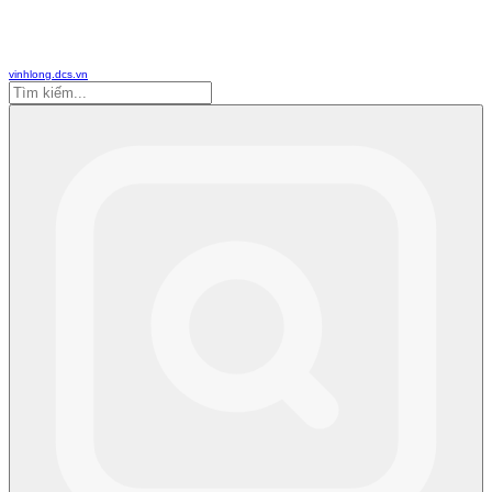
vinhlong.dcs.vn