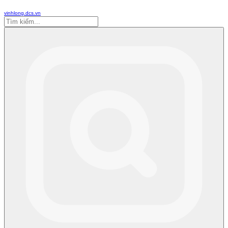
vinhlong.dcs.vn