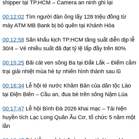
shipper tại TP.HCM – Camera an ninh ghi lại
00:12:02
Tìm người đàn ông lấy 128 triệu đồng từ
máy ATM MB Bank bị bỏ quên tại Khánh Hòa
00:12:58
Sân khấu kịch TP.HCM tăng suất diễn dịp lễ
30/4 – Vé nhiều suất đã đạt tỷ lệ lấp đầy trên 80%
00:15:25
Bãi cát ven sông Ba tại Đắk Lắk – Điểm cắm
trại giải nhiệt mùa hè tự nhiên hình thành sau lũ
00:16:34
Lễ hội té nước Khâm Bản của dân tộc Lào
tại Điện Biên – Cầu an, đua bè trên sông Nậm Lúa
00:17:47
Lễ hội Bình Đà 2026 khai mạc – Tái hiện
huyền tích Lạc Long Quân Âu Cơ, tổ chức 5 năm một
lần