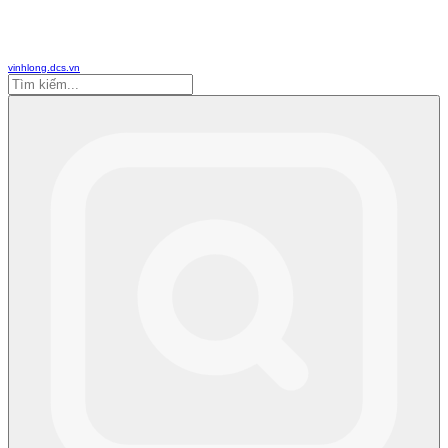
vinhlong.dcs.vn