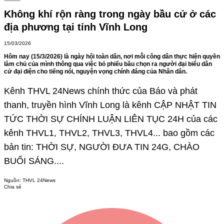
Không khí rộn ràng trong ngày bầu cử ở các
địa phương tại tỉnh Vĩnh Long
15/03/2026
Hôm nay (15/3/2026) là ngày hội toàn dân, nơi mỗi công dân thực hiện quyền
làm chủ của mình thông qua việc bỏ phiếu bầu chọn ra người đại biểu dân
cử đại diện cho tiếng nói, nguyện vọng chính đáng của Nhân dân.
Kênh THVL 24News chính thức của Báo và phát
thanh, truyền hình Vĩnh Long là kênh CẬP NHẬT TIN
TỨC THỜI SỰ CHÍNH LUẬN LIÊN TỤC 24H của các
kênh THVL1, THVL2, THVL3, THVL4... bao gồm các
bản tin: THỜI SỰ, NGƯỜI ĐƯA TIN 24G, CHÀO
BUỔI SÁNG....
Nguồn:
THVL 24News
Chia sẻ