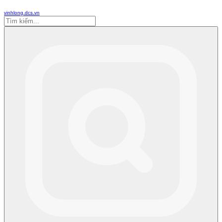
vinhlong.dcs.vn