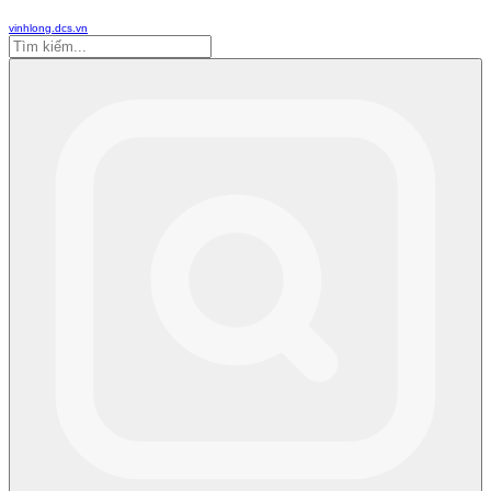
vinhlong.dcs.vn