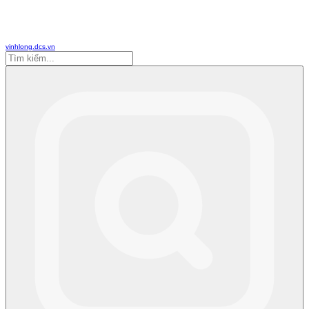
vinhlong.dcs.vn