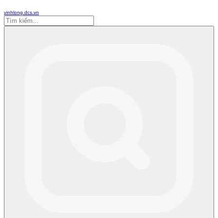
vinhlong.dcs.vn