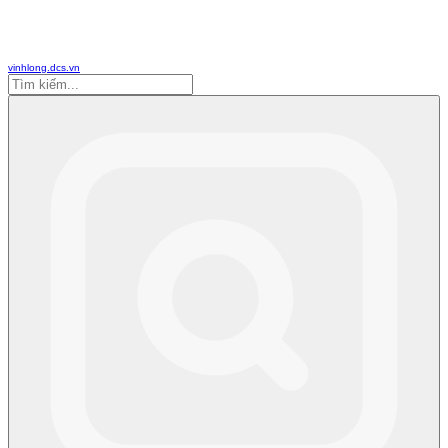
vinhlong.dcs.vn