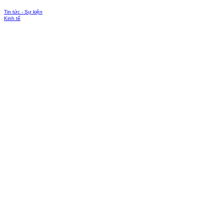
Tin tức - Sự kiện
Kinh tế