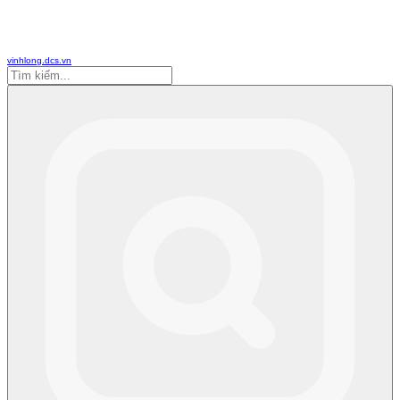
vinhlong.dcs.vn