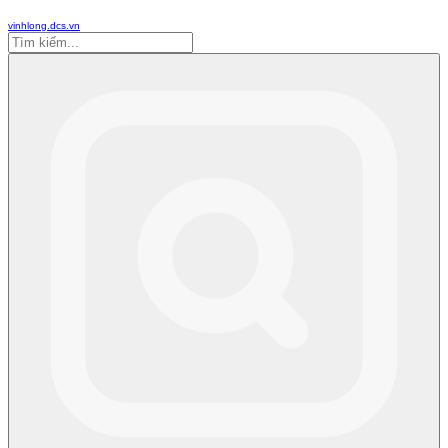
vinhlong.dcs.vn