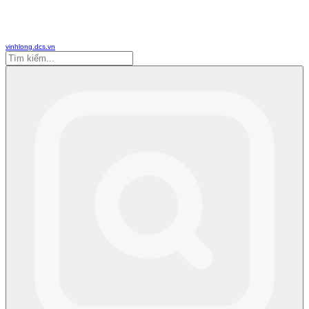
vinhlong.dcs.vn