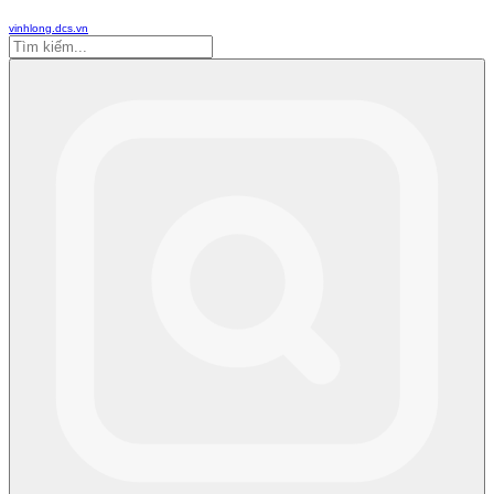
vinhlong.dcs.vn