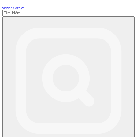
vinhlong.dcs.vn