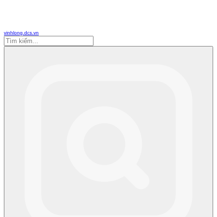
vinhlong.dcs.vn