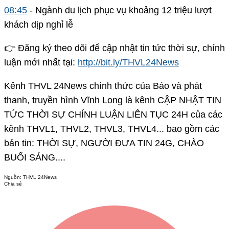
08:45
- Ngành du lịch phục vụ khoảng 12 triệu lượt
khách dịp nghỉ lễ
👉 Đăng ký theo dõi để cập nhật tin tức thời sự, chính
luận mới nhất tại:
http://bit.ly/THVL24News
Kênh THVL 24News chính thức của Báo và phát
thanh, truyền hình Vĩnh Long là kênh CẬP NHẬT TIN
TỨC THỜI SỰ CHÍNH LUẬN LIÊN TỤC 24H của các
kênh THVL1, THVL2, THVL3, THVL4... bao gồm các
bản tin: THỜI SỰ, NGƯỜI ĐƯA TIN 24G, CHÀO
BUỔI SÁNG....
Nguồn:
THVL 24News
Chia sẻ