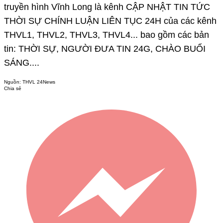
truyền hình Vĩnh Long là kênh CẬP NHẬT TIN TỨC
THỜI SỰ CHÍNH LUẬN LIÊN TỤC 24H của các kênh
THVL1, THVL2, THVL3, THVL4... bao gồm các bản
tin: THỜI SỰ, NGƯỜI ĐƯA TIN 24G, CHÀO BUỔI
SÁNG....
Nguồn:
THVL 24News
Chia sẻ