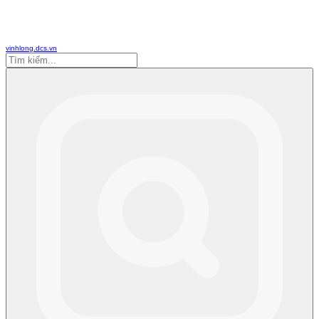
vinhlong.dcs.vn