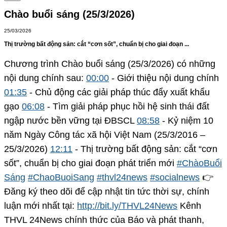
Chào buổi sáng (25/3/2026)
25/03/2026
Thị trường bất động sản: cắt “cơn sốt”, chuẩn bị cho giai đoạn ...
Chương trình Chào buổi sáng (25/3/2026) có những
nội dung chính sau:
00:00
- Giới thiệu nội dung chính
01:35
- Chủ động các giải pháp thúc đẩy xuất khẩu
gạo
06:08
- Tìm giải pháp phục hồi hệ sinh thái đất
ngập nước bền vững tại ĐBSCL
08:58
- Kỷ niệm 10
năm Ngày Công tác xã hội Việt Nam (25/3/2016 –
25/3/2026)
12:11
- Thị trường bất động sản: cắt “cơn
sốt”, chuẩn bị cho giai đoạn phát triển mới
#ChàoBuổi
Sáng
#ChaoBuoiSang
#thvl24news
#socialnews
👉
Đăng ký theo dõi để cập nhật tin tức thời sự, chính
luận mới nhất tại:
http://bit.ly/THVL24News
Kênh
THVL 24News chính thức của Báo và phát thanh,