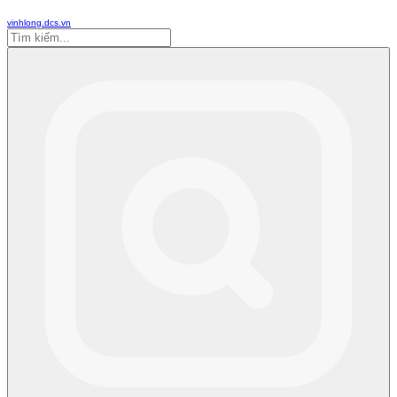
vinhlong.dcs.vn