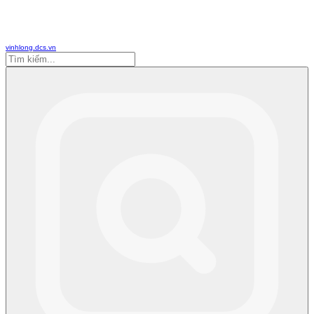
vinhlong.dcs.vn