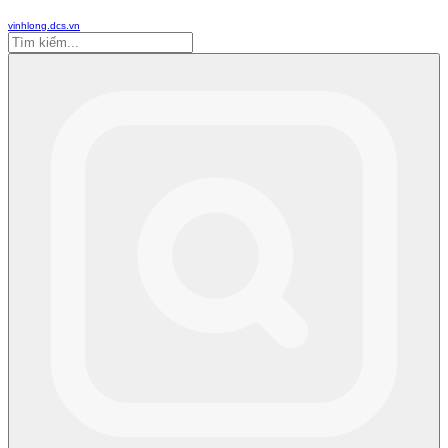
vinhlong.dcs.vn