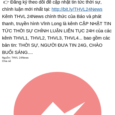
👉 Đăng ký theo dõi để cập nhật tin tức thời sự,
chính luận mới nhất tại:
http://bit.ly/THVL24News
Kênh THVL 24News chính thức của Báo và phát
thanh, truyền hình Vĩnh Long là kênh CẬP NHẬT TIN
TỨC THỜI SỰ CHÍNH LUẬN LIÊN TỤC 24H của các
kênh THVL1, THVL2, THVL3, THVL4... bao gồm các
bản tin: THỜI SỰ, NGƯỜI ĐƯA TIN 24G, CHÀO
BUỔI SÁNG....
Nguồn:
THVL 24News
Chia sẻ