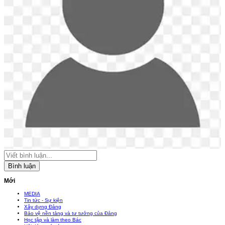
Bình luận
Mới
MEDIA
Tin tức - Sự kiện
Xây dựng Đảng
Bảo vệ nền tảng và tư tưởng của Đảng
Học tập và làm theo Bác