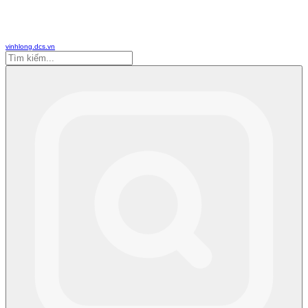
vinhlong.dcs.vn