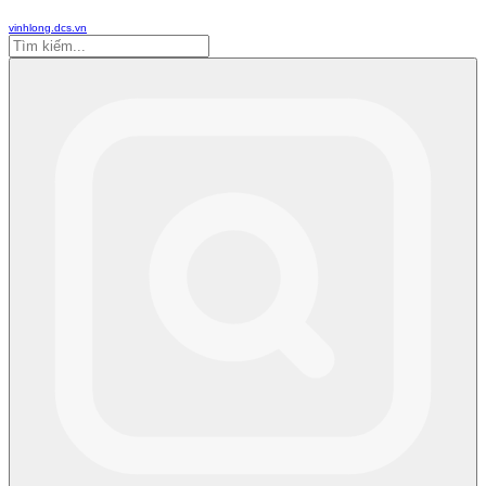
vinhlong.dcs.vn