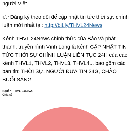
người Việt
👉 Đăng ký theo dõi để cập nhật tin tức thời sự, chính
luận mới nhất tại:
http://bit.ly/THVL24News
Kênh THVL 24News chính thức của Báo và phát
thanh, truyền hình Vĩnh Long là kênh CẬP NHẬT TIN
TỨC THỜI SỰ CHÍNH LUẬN LIÊN TỤC 24H của các
kênh THVL1, THVL2, THVL3, THVL4... bao gồm các
bản tin: THỜI SỰ, NGƯỜI ĐƯA TIN 24G, CHÀO
BUỔI SÁNG....
Nguồn:
THVL 24News
Chia sẻ