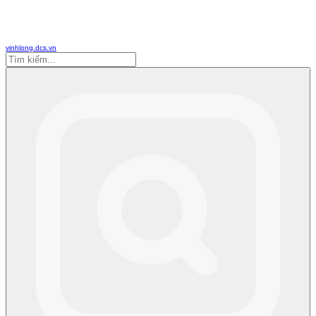
vinhlong.dcs.vn