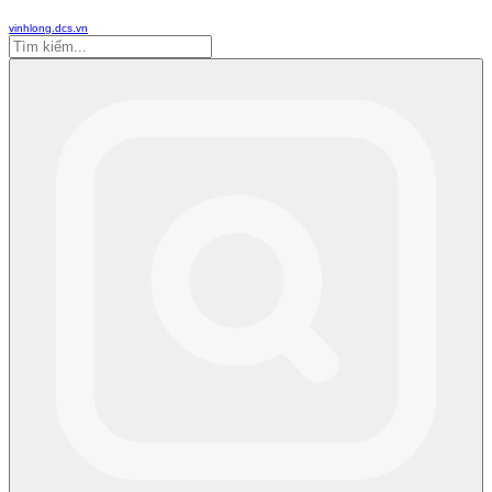
vinhlong.dcs.vn