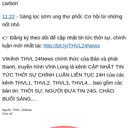
carbon
11:22
- Sàng lọc sớm ung thư phổi: Cơ hội từ những
nốt nhỏ
👉 Đăng ký theo dõi để cập nhật tin tức thời sự, chính
luận mới nhất tại:
http://bit.ly/THVL24News
VIKênh THVL 24News chính thức của Báo và phát
thanh, truyền hình Vĩnh Long là kênh CẬP NHẬT TIN
TỨC THỜI SỰ CHÍNH LUẬN LIÊN TỤC 24H của các
kênh THVL1, THVL2, THVL3, THVL4... bao gồm các
bản tin: THỜI SỰ, NGƯỜI ĐƯA TIN 24G, CHÀO
BUỔI SÁNG....
Nguồn:
THVL 24News
Chia sẻ