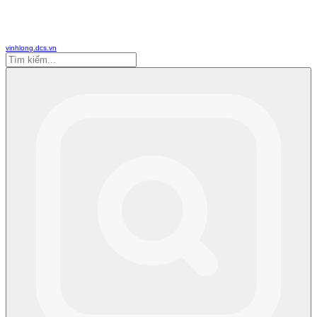
vinhlong.dcs.vn