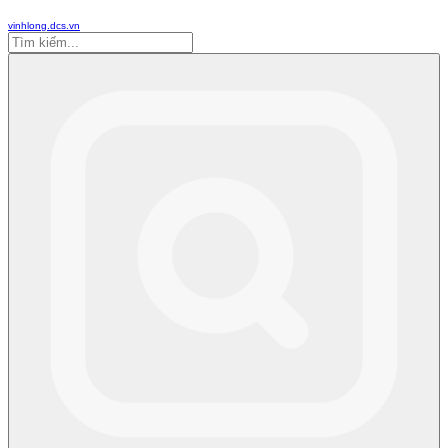
vinhlong.dcs.vn